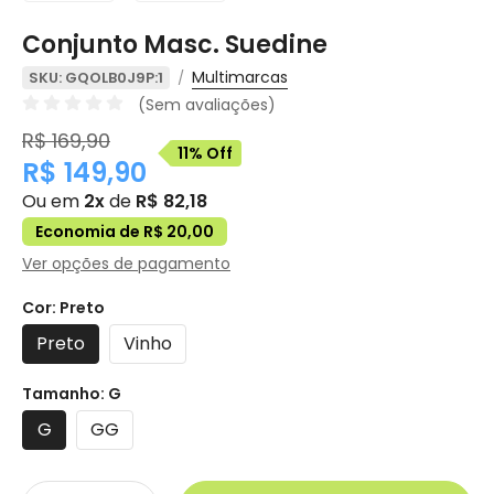
Conjunto Masc. Suedine
Multimarcas
SKU: GQOLB0J9P:1
(Sem avaliações)
R$ 169,90
11% Off
R$ 149,90
Ou em
2x
de
R$ 82,18
Economia de R$ 20,00
Ver opções de pagamento
Cor:
Preto
Preto
Vinho
Tamanho:
G
G
GG