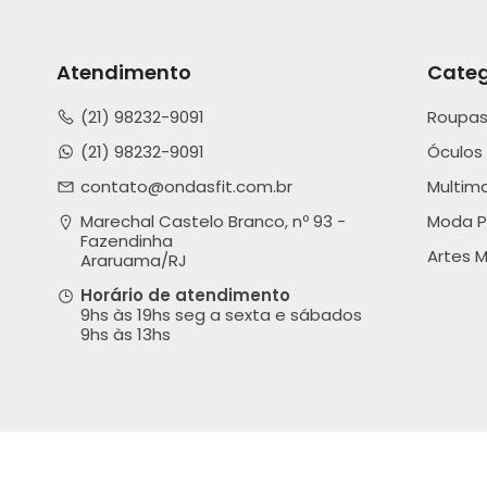
Atendimento
Categ
(21) 98232-9091
Roupas
(21) 98232-9091
Óculos
contato@ondasfit.com.br
Multim
Marechal Castelo Branco, nº 93 - 
Moda P
Fazendinha

Artes M
Araruama/RJ
Horário de atendimento
9hs às 19hs seg a sexta e sábados
9hs às 13hs